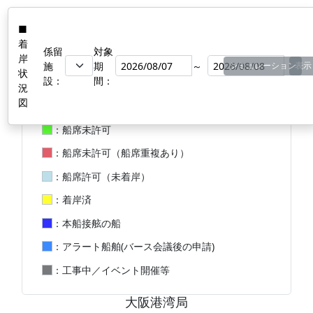
■
着
係留
対象
岸
施
期
～
シミュレーション
表示
状
設：
間：
凡例
況
図
：
船席未許可
：
船席未許可（船席重複あり）
：
船席許可（未着岸）
：
着岸済
：
本船接舷の船
：
アラート船舶(バース会議後の申請)
：
工事中／イベント開催等
大阪港湾局