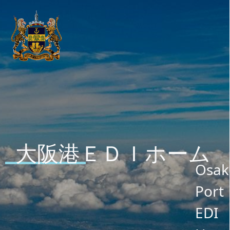
大阪港ＥＤＩホーム
Osak
Port
EDI