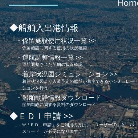
Hom
◆船舶入出港情報
・係留施設使用状況一覧 >>
係留施設に関する使用の状況確認
・運航調整情報一覧 >>
運航調整された船舶の状況確認
・着岸状況図シミュレーション >>
着岸状況図より入港予定の船舶が着岸できるかシミュレー
ションを行う
・船舶動静情報ダウンロード
船舶動静に関する資料のダウンロード
◆ＥＤＩ申請 >>
※「ＥＤＩ申請」をご利用の方は、「ユーザーID」と「パ
スワード」が必要になります。